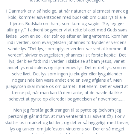
I Danmark er vi så heldige, at når naturen er allermest mørk og
kold, kommer adventstiden med budskab om Guds lys til alle
hjerter. Budskab om ham, som kom og sagde: “Se, jeg gør
alting nyt”. I advent begynder vi at rette blikket mod Guds søns
fødsel. Som en sol, der står op efter en lang vinternat, kom han
ind i verden, som evangelisten Johannes forkynder er verdens
sande lys. ”Det lys, som oplyser verden, var ved at komme til
verden”, skriver evangelisten Johannes i sit første kapitel. Det
lys, der blev født ind i verden i skikkelse af barn Jesus, var et
andet lys end solens og stjernernes lys. Det er det lys, som er
selve livet. Det lys som ingen julekugler eller lysguirlander
nogensinde kan være andet end en svag afglans af. Men
julepynten skal minde os om barnet i Betlehem. Det er værd at
tænke på, når man kan få den tanke, at de havde da ikke
behøvet at pynte op allerede i begyndelsen af november…….
Men jeg forstår godt trangen til at pynte op (selvom jeg
personligt går ind for, at man venter til 1.s.i advent 😊). For vi
skutter os i mørket og kulden, og det er så hyggeligt med farver,
lys og tanken om julefesten, vinterens sol. Der er så meget