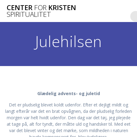
Skip
CENTER
FOR
KRISTEN
to
SPIRITUALITET
content
Julehilsen
Glædelig advents- og juletid
Det er pludselig blevet koldt udenfor. Efter et dejligt mildt og
langt efterår var det en brat opvågnen, da der pludselig forleden
morgen var helt hvidt udenfor. Den dag var det tøj, jeg plejede
at tage på, alt for tyndt, der måtte uld og handsker til. Med eet
var det blevet vinter og det mørke, som mildheden i naturen
havde kompenseret for, blev tydeligere.