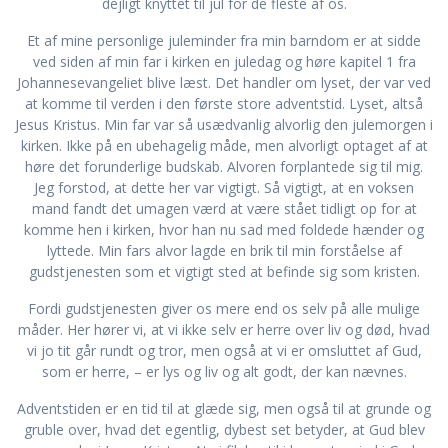
dejligt knyttet til jul for de fleste af os.
Et af mine personlige juleminder fra min barndom er at sidde
ved siden af min far i kirken en juledag og høre kapitel 1 fra
Johannesevangeliet blive læst. Det handler om lyset, der var ved
at komme til verden i den første store adventstid. Lyset, altså
Jesus Kristus. Min far var så usædvanlig alvorlig den julemorgen i
kirken. Ikke på en ubehagelig måde, men alvorligt optaget af at
høre det forunderlige budskab. Alvoren forplantede sig til mig.
Jeg forstod, at dette her var vigtigt. Så vigtigt, at en voksen
mand fandt det umagen værd at være stået tidligt op for at
komme hen i kirken, hvor han nu sad med foldede hænder og
lyttede. Min fars alvor lagde en brik til min forståelse af
gudstjenesten som et vigtigt sted at befinde sig som kristen.
Fordi gudstjenesten giver os mere end os selv på alle mulige
måder. Her hører vi, at vi ikke selv er herre over liv og død, hvad
vi jo tit går rundt og tror, men også at vi er omsluttet af Gud,
som er herre, – er lys og liv og alt godt, der kan nævnes.
Adventstiden er en tid til at glæde sig, men også til at grunde og
gruble over, hvad det egentlig, dybest set betyder, at Gud blev