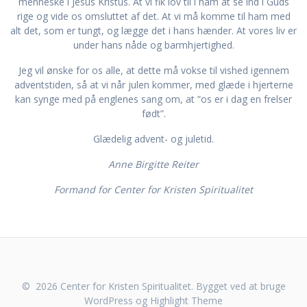
menneske i Jesus Kristus. At vi fik lov til i ham at se ind i Guds
rige og vide os omsluttet af det. At vi må komme til ham med
alt det, som er tungt, og lægge det i hans hænder. At vores liv er
under hans nåde og barmhjertighed.
Jeg vil ønske for os alle, at dette må vokse til vished igennem
adventstiden, så at vi når julen kommer, med glæde i hjerterne
kan synge med på englenes sang om, at ”os er i dag en frelser
født”.
Glædelig advent- og juletid.
Anne Birgitte Reiter
Formand for Center for Kristen Spiritualitet
© 2026 Center for Kristen Spiritualitet. Bygget ved at bruge
WordPress og
Highlight Theme