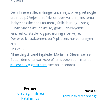
P-pladsen.
Der vil være stillevandringer undervejs, blive givet nogle
ord med på Vejen til refleksion over vandringens tema
“bekymringsløshed i naturen”, fællesbøn og – sang.
HUSK: Madpakke, drikkelse, gode, vandskyende
vandresko/-støvler og påklædning efter vejret.
Der er et let traktement på P-pladsen, når vandringen
er slut.
Pris kr. 30.
Tilmelding til vandringsleder Marianne Olesen senest
fredag den 3. januar 2020 på sms 20891204, mail til:
molesen02@gmail.com
eller på Facebook.
Indlægsnavigation
Forrige
Næste:
Forrige
Foredrag – Filarets
Næste
Taizéinspireret andagt
indlæg:
Katekismus
indlæg: