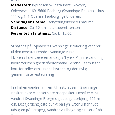
Mødested:
P-pladsen v/Restaurant Skovlyst,
Odensevej 169, 5600 Faaborg (Svanninge Bakker) – bus
111 og 141 Odense-Faaborg lige til døren.
Vandringens tema:
Bekymringsløshed i naturen.
Distance:
Ca. 12 km i let, kuperet terræn.
Forventet afslutning:
Ca. kl. 15.00.
Vi mødes på P-pladsen i Svanninge Bakker og vandrer
til den nyrestaurerede Svanninge Kirke.
I kirken vil der være en andagt v/Fynsk Pilgrimsvandring,
hvorefter menighedsrådsformand Benthe Rasmussen
kort fortæller om kirkens historie og den nyligt
gennemførte restaurering.
Fra kirken vandrer vi frem til festpladsen i Svanninge
Bakker, hvor vi spiser vore madpakker. Herefter vil vi
vandre i Svanninge Bjerge og bestige Lerbjerg, 126 m
o.h. Det fjerdehøjeste punkt på Fyn. Efter vi har nydt
udsigten på Lerbjerg, vandrer vi tilbage og slutter af på