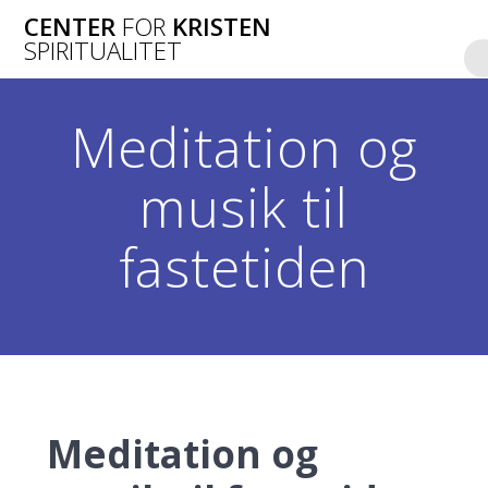
Skip
CENTER
FOR
KRISTEN
to
SPIRITUALITET
content
Meditation og
musik til
fastetiden
Meditation og