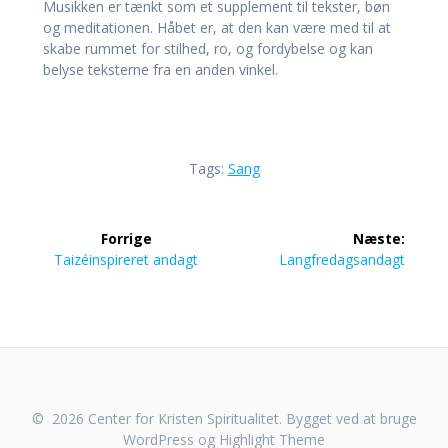
Musikken er tænkt som et supplement til tekster, bøn
og meditationen. Håbet er, at den kan være med til at
skabe rummet for stilhed, ro, og fordybelse og kan
belyse teksterne fra en anden vinkel.
Tags:
Sang
Indlægsnavigation
Forrige
Næste:
Forrige
Næste
Taizéinspireret andagt
Langfredagsandagt
indlæg:
indlæg:
© 2026 Center for Kristen Spiritualitet. Bygget ved at bruge
WordPress og
Highlight Theme